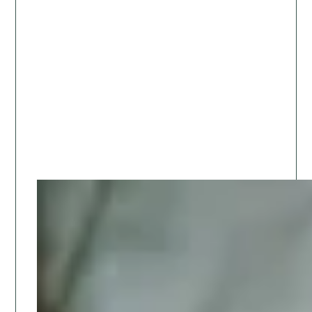
Wsparcie, terapia i walka z depresją
Odkryj profesjonalne wsparcie psychologiczne w