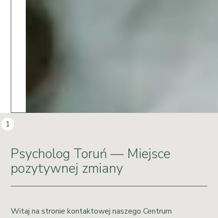
Toruniu. Nasze centrum oferuje skuteczną
terapię i pomoc w walce z depresją. Zaufaj
doświadczonym psychologom i rozpocznij drogę
do lepszego samopoczucia.
Czytaj
1
Psycholog Toruń — Miejsce
pozytywnej zmiany
Witaj na stronie kontaktowej naszego Centrum