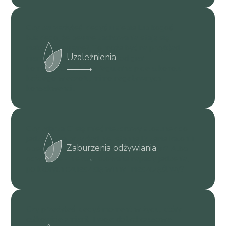
Czy zauważyłeś kiedyś u siebie lub kogoś
bliskiego, że pewne zachowania stają się
niekontrolowane? To może być na przykład
Uzależnienia
niemożność oderwania się od gier
komputerowych czy regularne picie alkoholu
każdego wieczoru, mimo negatywnych
konsekwencji.
Czy zdarza Ci się mieć niezdrowy stosunek do
jedzenia, na przykład nieustanne liczenie kalorii i
Zaburzenia odżywiania
obsesyjne unikanie pewnych pokarmów? Albo
odwrotnie - niekontrolowane napady jedzenia,
po których czujesz się winny i nieszczęśliwy?
Czy przeżyłeś kiedyś moment w życiu, który
całkowicie zmienił Twoje dotychczasowe